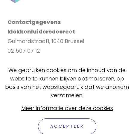
Contactgegevens
klokkenluidersdecreet
Guimardstraat1, 1040 Brussel
02 507 07 12
klokkenluider@katholiekonderwijs.vlaanderen
We gebruiken cookies om de inhoud van de
website te kunnen blijven optimaliseren, op
basis van het websitegebruik dat we anoniem
verzamelen.
Meer informatie over deze cookies
SNEL NAVIGEREN NAAR EEN CAMPUS
ACCEPTEER